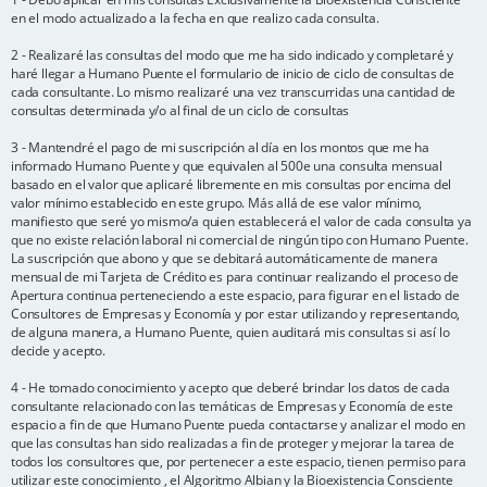
en el modo actualizado a la fecha en que realizo cada consulta.
2 - Realizaré las consultas del modo que me ha sido indicado y completaré y
haré llegar a Humano Puente el formulario de inicio de ciclo de consultas de
cada consultante. Lo mismo realizaré una vez transcurridas una cantidad de
consultas determinada y/o al final de un ciclo de consultas
3 - Mantendré el pago de mi suscripción al día en los montos que me ha
informado Humano Puente y que equivalen al 500e una consulta mensual
basado en el valor que aplicaré libremente en mis consultas por encima del
valor mínimo establecido en este grupo. Más allá de ese valor mínimo,
manifiesto que seré yo mismo/a quien establecerá el valor de cada consulta ya
que no existe relación laboral ni comercial de ningún tipo con Humano Puente.
La suscripción que abono y que se debitará automáticamente de manera
mensual de mi Tarjeta de Crédito es para continuar realizando el proceso de
Apertura continua perteneciendo a este espacio, para figurar en el listado de
Consultores de Empresas y Economía y por estar utilizando y representando,
de alguna manera, a Humano Puente, quien auditará mis consultas si así lo
decide y acepto.
4 - He tomado conocimiento y acepto que deberé brindar los datos de cada
consultante relacionado con las temáticas de Empresas y Economía de este
espacio a fin de que Humano Puente pueda contactarse y analizar el modo en
que las consultas han sido realizadas a fin de proteger y mejorar la tarea de
todos los consultores que, por pertenecer a este espacio, tienen permiso para
utilizar este conocimiento , el Algoritmo Albian y la Bioexistencia Consciente