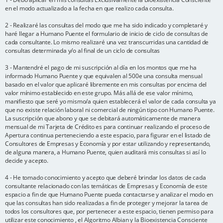
en el modo actualizado a la fecha en que realizo cada consulta.
2 - Realizaré las consultas del modo que me ha sido indicado y completaré y
haré llegar a Humano Puente el formulario de inicio de ciclo de consultas de
cada consultante. Lo mismo realizaré una vez transcurridas una cantidad de
consultas determinada y/o al final de un ciclo de consultas
3 - Mantendré el pago de mi suscripción al día en los montos que me ha
informado Humano Puente y que equivalen al 500e una consulta mensual
basado en el valor que aplicaré libremente en mis consultas por encima del
valor mínimo establecido en este grupo. Más allá de ese valor mínimo,
manifiesto que seré yo mismo/a quien establecerá el valor de cada consulta ya
que no existe relación laboral ni comercial de ningún tipo con Humano Puente.
La suscripción que abono y que se debitará automáticamente de manera
mensual de mi Tarjeta de Crédito es para continuar realizando el proceso de
Apertura continua perteneciendo a este espacio, para figurar en el listado de
Consultores de Empresas y Economía y por estar utilizando y representando,
de alguna manera, a Humano Puente, quien auditará mis consultas si así lo
decide y acepto.
4 - He tomado conocimiento y acepto que deberé brindar los datos de cada
consultante relacionado con las temáticas de Empresas y Economía de este
espacio a fin de que Humano Puente pueda contactarse y analizar el modo en
que las consultas han sido realizadas a fin de proteger y mejorar la tarea de
todos los consultores que, por pertenecer a este espacio, tienen permiso para
utilizar este conocimiento , el Algoritmo Albian y la Bioexistencia Consciente