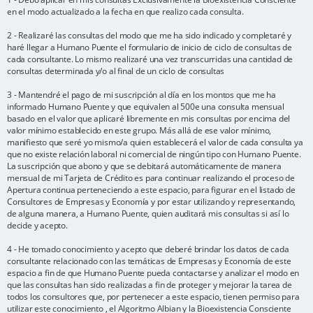
en el modo actualizado a la fecha en que realizo cada consulta.
2 - Realizaré las consultas del modo que me ha sido indicado y completaré y
haré llegar a Humano Puente el formulario de inicio de ciclo de consultas de
cada consultante. Lo mismo realizaré una vez transcurridas una cantidad de
consultas determinada y/o al final de un ciclo de consultas
3 - Mantendré el pago de mi suscripción al día en los montos que me ha
informado Humano Puente y que equivalen al 500e una consulta mensual
basado en el valor que aplicaré libremente en mis consultas por encima del
valor mínimo establecido en este grupo. Más allá de ese valor mínimo,
manifiesto que seré yo mismo/a quien establecerá el valor de cada consulta ya
que no existe relación laboral ni comercial de ningún tipo con Humano Puente.
La suscripción que abono y que se debitará automáticamente de manera
mensual de mi Tarjeta de Crédito es para continuar realizando el proceso de
Apertura continua perteneciendo a este espacio, para figurar en el listado de
Consultores de Empresas y Economía y por estar utilizando y representando,
de alguna manera, a Humano Puente, quien auditará mis consultas si así lo
decide y acepto.
4 - He tomado conocimiento y acepto que deberé brindar los datos de cada
consultante relacionado con las temáticas de Empresas y Economía de este
espacio a fin de que Humano Puente pueda contactarse y analizar el modo en
que las consultas han sido realizadas a fin de proteger y mejorar la tarea de
todos los consultores que, por pertenecer a este espacio, tienen permiso para
utilizar este conocimiento , el Algoritmo Albian y la Bioexistencia Consciente