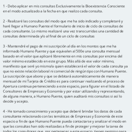
1 - Debo aplicar en mis consultas Exclusivamente la Bioexistencia Consciente
en el modo actualizado a la fecha en que realizo cada consulta.
2 - Realizaré las consultas del modo que me ha sido indicado y completaré y
haré llegar a Humano Puente el formulario de inicio de ciclo de consultas de
cada consultante. Lo mismo realizaré una vez transcurridas una cantidad de
consultas determinada y/o al final de un ciclo de consultas
3 - Mantendré el pago de mi suscripción al día en los montos que me ha
informado Humano Puente y que equivalen al 500e una consulta mensual
basado en el valor que aplicaré libremente en mis consultas por encima del
valor mínimo establecido en este grupo. Más allá de ese valor mínimo,
manifiesto que seré yo mismo/a quien establecerá el valor de cada consulta ya
que no existe relación laboral ni comercial de ningún tipo con Humano Puente.
La suscripción que abono y que se debitará automáticamente de manera
mensual de mi Tarjeta de Crédito es para continuar realizando el proceso de
Apertura continua perteneciendo a este espacio, para figurar en el listado de
Consultores de Empresas y Economía y por estar utilizando y representando,
de alguna manera, a Humano Puente, quien auditará mis consultas si así lo
decide y acepto.
4 - He tomado conocimiento y acepto que deberé brindar los datos de cada
consultante relacionado con las temáticas de Empresas y Economía de este
espacio a fin de que Humano Puente pueda contactarse y analizar el modo en
que las consultas han sido realizadas a fin de proteger y mejorar la tarea de
todos los consultores que, por pertenecer a este espacio, tienen permiso para