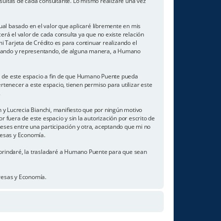
nsultas de cada consultante. Lo mismo realizaré una vez
al basado en el valor que aplicaré libremente en mis
rá el valor de cada consulta ya que no existe relación
Tarjeta de Crédito es para continuar realizando el
ilizando y representando, de alguna manera, a Humano
a de este espacio a fin de que Humano Puente pueda
ertenecer a este espacio, tienen permiso para utilizar este
.
 y Lucrecia Bianchi, manifiesto que por ningún motivo
r fuera de este espacio y sin la autorización por escrito de
es entre una participación y otra, aceptando que mi no
resas y Economía.
e brindaré, la trasladaré a Humano Puente para que sean
resas y Economía.