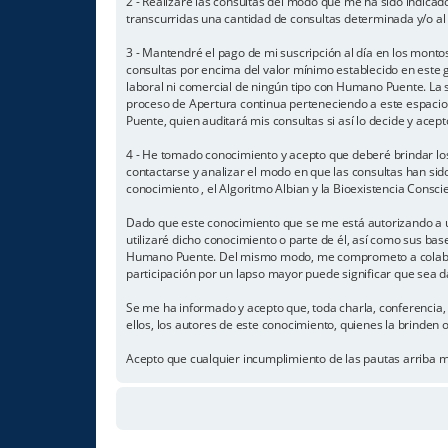
2 - Realizaré las consultas del modo que me ha sido indicad
transcurridas una cantidad de consultas determinada y/o al f
3 - Mantendré el pago de mi suscripción al día en los mon
consultas por encima del valor mínimo establecido en este g
laboral ni comercial de ningún tipo con Humano Puente. La
proceso de Apertura continua perteneciendo a este espacio
Puente, quien auditará mis consultas si así lo decide y acept
4 - He tomado conocimiento y acepto que deberé brindar lo
contactarse y analizar el modo en que las consultas han sido
conocimiento , el Algoritmo Albian y la Bioexistencia Cons
Dado que este conocimiento que se me está autorizando a uti
utilizaré dicho conocimiento o parte de él, así como sus bas
Humano Puente. Del mismo modo, me comprometo a colaborar
participación por un lapso mayor puede significar que sea 
Se me ha informado y acepto que, toda charla, conferencia, 
ellos, los autores de este conocimiento, quienes la brinden
Acepto que cualquier incumplimiento de las pautas arriba 