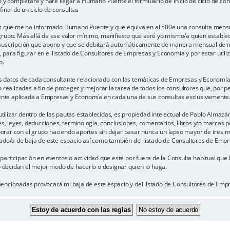
o y completaré y haré llegar a Humano Puente el formulario de inicio de ciclo de co
inal de un ciclo de consultas
tos que me ha informado Humano Puente y que equivalen al 500e una consulta mensu
rupo. Más allá de ese valor mínimo, manifiesto que seré yo mismo/a quien establece
 suscripción que abono y que se debitará automáticamente de manera mensual de mi 
, para figurar en el listado de Consultores de Empresas y Economía y por estar ut
o.
s datos de cada consultante relacionado con las temáticas de Empresas y Economí
 realizadas a fin de proteger y mejorar la tarea de todos los consultores que, por p
ciente aplicada a Empresas y Economía en cada una de sus consultas exclusivamente
lizar dentro de las pautas establecidas, es propiedad intelectual de Pablo Almazán
es, leyes, deducciones, terminología, conclusiones, comentarios, libros y/o marcas po
 con el grupo haciendo aportes sin dejar pasar nunca un lapso mayor de tres mes
dado/a de baja de este espacio así como también del listado de Consultores de Emp
participación en eventos o actividad que esté por fuera de la Consulta habitual qu
 o decidan el mejor modo de hacerlo o designar quien lo haga.
mencionadas provocará mi baja de este espacio y del listado de Consultores de Emp