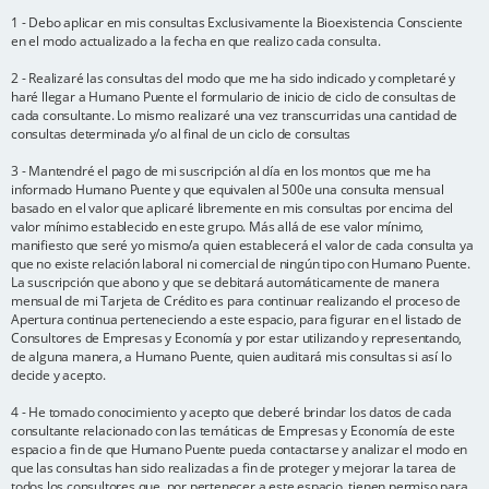
1 - Debo aplicar en mis consultas Exclusivamente la Bioexistencia Consciente
en el modo actualizado a la fecha en que realizo cada consulta.
2 - Realizaré las consultas del modo que me ha sido indicado y completaré y
haré llegar a Humano Puente el formulario de inicio de ciclo de consultas de
cada consultante. Lo mismo realizaré una vez transcurridas una cantidad de
consultas determinada y/o al final de un ciclo de consultas
3 - Mantendré el pago de mi suscripción al día en los montos que me ha
informado Humano Puente y que equivalen al 500e una consulta mensual
basado en el valor que aplicaré libremente en mis consultas por encima del
valor mínimo establecido en este grupo. Más allá de ese valor mínimo,
manifiesto que seré yo mismo/a quien establecerá el valor de cada consulta ya
que no existe relación laboral ni comercial de ningún tipo con Humano Puente.
La suscripción que abono y que se debitará automáticamente de manera
mensual de mi Tarjeta de Crédito es para continuar realizando el proceso de
Apertura continua perteneciendo a este espacio, para figurar en el listado de
Consultores de Empresas y Economía y por estar utilizando y representando,
de alguna manera, a Humano Puente, quien auditará mis consultas si así lo
decide y acepto.
4 - He tomado conocimiento y acepto que deberé brindar los datos de cada
consultante relacionado con las temáticas de Empresas y Economía de este
espacio a fin de que Humano Puente pueda contactarse y analizar el modo en
que las consultas han sido realizadas a fin de proteger y mejorar la tarea de
todos los consultores que, por pertenecer a este espacio, tienen permiso para