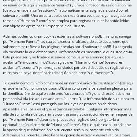
de usuario (de aquí en adelante “user-id”) y un identificador de sesión anónima
(de aquí en adelante “session-id”), automáticamente asignada a usted por el
software phpBB. Una tercera cookie se creará una vez que haya navegado por
temas en “Humano Puente” y se emplea para registrar cuales han sido leídos,
con objeto de optimizar su experiencia de usuario.
Además podemos crear cookies externas al software phpBB mientras navega
por “Humano Puente”, las cuales exceden el alcance de este documento que
solamente se refiere a las páginas creadas por el software phpBB. La segunda
vía mediante la que obtenemos su información es mediante lo que usted envía.
Esto puede ser, y no limitado a: envíos como usuario anónimo (de aquí en
adelante “envíos anónimos”), su registro en “Humano Puente” (de aquí en
adelante “su cuenta”) y mensajes enviados por usted después de registrarse y
mientras se haya identificado (de aquí en adelante “sus mensajes”).
Tu cuenta como mínimo constará de un nombre único de identificación (de aquí
en adelante “su nombre de usuario”), una contraseña personal empleada para
la identificación (de aquí en adelante “su contraseña”) y una dirección de email
personal válida (de aquí en adelante “su email”). La información de su cuenta en
“Humano Puente” está protegida por las leyes de protección de datos
aplicables en el país en el que estamos instalados. Cualquier información más
allá de su nombre de usuario, su contraseña y su dirección de e-mail requerida
por “Humano Puente” durante el proceso de registro será obligatoria u
opcional, según el criterio de “Humano Puente”. En cualquier caso, usted tiene
la opción de qué información en su cuenta será públicamente exhibida.
Además, en su cuenta, usted tiene la opción de activar o desactivar los emails