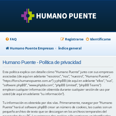
FAQ
Registrarse
Identificarse
Humano Puente Empresas
Índice general
Humano Puente - Política de privacidad
Esta política explica con detalle cómo “Humano Puente” junto con sus empresas
asociadas (de aquí en adelante “nosotros”, “nos”, “nuestro”, “Humano Puente”,
“https://foro.humanopuente.com.ar”) y phpBB (de aquí en adelante “ellos”, “sus”,
“software phpBB”, “www.phpbb.com”, “phpBB Limited”, “phpBB Teams”)
emplean cualquier información obtenida durante cualquier sesión de uso por
usted (de aquí en adelante “su información”).
Tu información es obtenida por dos vías. Primeramente, navegar por “Humano
Puente” hará al software phpBB crear un número de cookies, las cuales son un
pequeño archivo de texto que se descargan en los archivos temporales del
navegador de su PC. Las primeras dos cookies sólo contienen un identificador