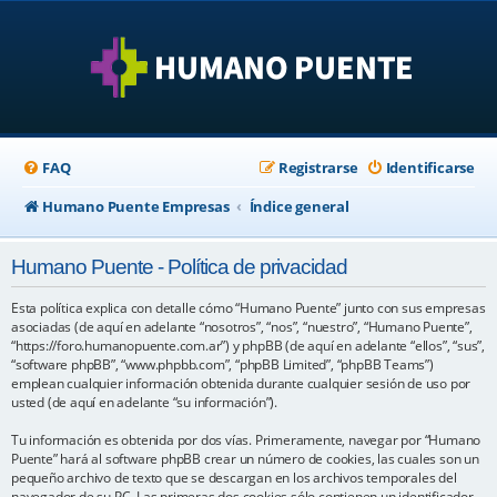
FAQ
Registrarse
Identificarse
Humano Puente Empresas
Índice general
Humano Puente - Política de privacidad
Esta política explica con detalle cómo “Humano Puente” junto con sus empresas
asociadas (de aquí en adelante “nosotros”, “nos”, “nuestro”, “Humano Puente”,
“https://foro.humanopuente.com.ar”) y phpBB (de aquí en adelante “ellos”, “sus”,
“software phpBB”, “www.phpbb.com”, “phpBB Limited”, “phpBB Teams”)
emplean cualquier información obtenida durante cualquier sesión de uso por
usted (de aquí en adelante “su información”).
Tu información es obtenida por dos vías. Primeramente, navegar por “Humano
Puente” hará al software phpBB crear un número de cookies, las cuales son un
pequeño archivo de texto que se descargan en los archivos temporales del
navegador de su PC. Las primeras dos cookies sólo contienen un identificador