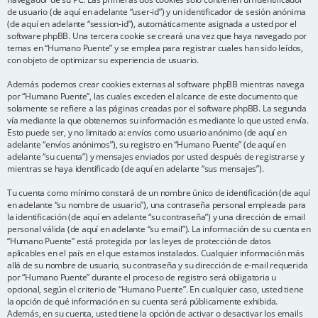
de usuario (de aquí en adelante “user-id”) y un identificador de sesión anónima
(de aquí en adelante “session-id”), automáticamente asignada a usted por el
software phpBB. Una tercera cookie se creará una vez que haya navegado por
temas en “Humano Puente” y se emplea para registrar cuales han sido leídos,
con objeto de optimizar su experiencia de usuario.
Además podemos crear cookies externas al software phpBB mientras navega
por “Humano Puente”, las cuales exceden el alcance de este documento que
solamente se refiere a las páginas creadas por el software phpBB. La segunda
vía mediante la que obtenemos su información es mediante lo que usted envía.
Esto puede ser, y no limitado a: envíos como usuario anónimo (de aquí en
adelante “envíos anónimos”), su registro en “Humano Puente” (de aquí en
adelante “su cuenta”) y mensajes enviados por usted después de registrarse y
mientras se haya identificado (de aquí en adelante “sus mensajes”).
Tu cuenta como mínimo constará de un nombre único de identificación (de aquí
en adelante “su nombre de usuario”), una contraseña personal empleada para
la identificación (de aquí en adelante “su contraseña”) y una dirección de email
personal válida (de aquí en adelante “su email”). La información de su cuenta en
“Humano Puente” está protegida por las leyes de protección de datos
aplicables en el país en el que estamos instalados. Cualquier información más
allá de su nombre de usuario, su contraseña y su dirección de e-mail requerida
por “Humano Puente” durante el proceso de registro será obligatoria u
opcional, según el criterio de “Humano Puente”. En cualquier caso, usted tiene
la opción de qué información en su cuenta será públicamente exhibida.
Además, en su cuenta, usted tiene la opción de activar o desactivar los emails