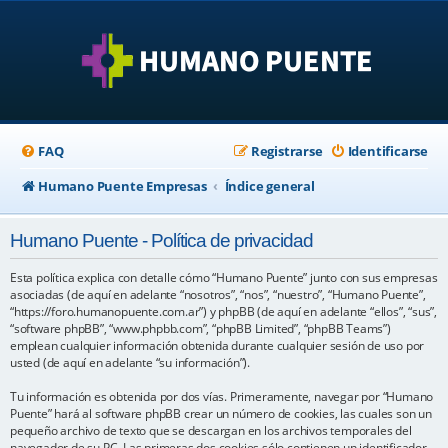
FAQ
Registrarse
Identificarse
Humano Puente Empresas
Índice general
Humano Puente - Política de privacidad
Esta política explica con detalle cómo “Humano Puente” junto con sus empresas
asociadas (de aquí en adelante “nosotros”, “nos”, “nuestro”, “Humano Puente”,
“https://foro.humanopuente.com.ar”) y phpBB (de aquí en adelante “ellos”, “sus”,
“software phpBB”, “www.phpbb.com”, “phpBB Limited”, “phpBB Teams”)
emplean cualquier información obtenida durante cualquier sesión de uso por
usted (de aquí en adelante “su información”).
Tu información es obtenida por dos vías. Primeramente, navegar por “Humano
Puente” hará al software phpBB crear un número de cookies, las cuales son un
pequeño archivo de texto que se descargan en los archivos temporales del
navegador de su PC. Las primeras dos cookies sólo contienen un identificador