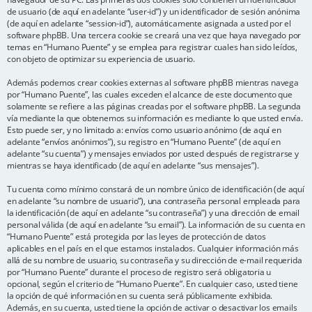
de usuario (de aquí en adelante “user-id”) y un identificador de sesión anónima
(de aquí en adelante “session-id”), automáticamente asignada a usted por el
software phpBB. Una tercera cookie se creará una vez que haya navegado por
temas en “Humano Puente” y se emplea para registrar cuales han sido leídos,
con objeto de optimizar su experiencia de usuario.
Además podemos crear cookies externas al software phpBB mientras navega
por “Humano Puente”, las cuales exceden el alcance de este documento que
solamente se refiere a las páginas creadas por el software phpBB. La segunda
vía mediante la que obtenemos su información es mediante lo que usted envía.
Esto puede ser, y no limitado a: envíos como usuario anónimo (de aquí en
adelante “envíos anónimos”), su registro en “Humano Puente” (de aquí en
adelante “su cuenta”) y mensajes enviados por usted después de registrarse y
mientras se haya identificado (de aquí en adelante “sus mensajes”).
Tu cuenta como mínimo constará de un nombre único de identificación (de aquí
en adelante “su nombre de usuario”), una contraseña personal empleada para
la identificación (de aquí en adelante “su contraseña”) y una dirección de email
personal válida (de aquí en adelante “su email”). La información de su cuenta en
“Humano Puente” está protegida por las leyes de protección de datos
aplicables en el país en el que estamos instalados. Cualquier información más
allá de su nombre de usuario, su contraseña y su dirección de e-mail requerida
por “Humano Puente” durante el proceso de registro será obligatoria u
opcional, según el criterio de “Humano Puente”. En cualquier caso, usted tiene
la opción de qué información en su cuenta será públicamente exhibida.
Además, en su cuenta, usted tiene la opción de activar o desactivar los emails