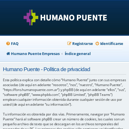
FAQ
Registrarse
Identificarse
Humano Puente Empresas
Índice general
Humano Puente - Política de privacidad
Esta política explica con detalle cómo “Humano Puente” junto con sus empresas
asociadas (de aquí en adelante “nosotros”, “nos”, “nuestro”, “Humano Puente”,
“https://foro.humanopuente.com.ar”) y phpBB (de aquí en adelante “ellos”, “sus”,
“software phpBB”, “www.phpbb.com”, “phpBB Limited”, “phpBB Teams”)
emplean cualquier información obtenida durante cualquier sesión de uso por
usted (de aquí en adelante “su información”).
Tu información es obtenida por dos vías. Primeramente, navegar por “Humano
Puente” hará al software phpBB crear un número de cookies, las cuales son un
pequeño archivo de texto que se descargan en los archivos temporales del
navegador de su PC. Las primeras dos cookies sólo contienen un identificador