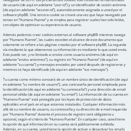
de usuario (de aquí en adelante “user-id”) y un identificador de sesión anónima
(de aquí en adelante “session-id”), automáticamente asignada a usted por el
software phpBB. Una tercera cookie se creará una vez que haya navegado por
temas en “Humano Puente” y se emplea para registrar cuales han sido leídos,
con objeto de optimizar su experiencia de usuario.
Además podemos crear cookies externas al software phpBB mientras navega
por “Humano Puente”, las cuales exceden el alcance de este documento que
solamente se refiere a las páginas creadas por el software phpBB. La segunda
vía mediante la que obtenemos su información es mediante lo que usted envía.
Esto puede ser, y no limitado a: envíos como usuario anónimo (de aquí en
adelante “envíos anónimos”), su registro en “Humano Puente” (de aquí en
adelante “su cuenta”) y mensajes enviados por usted después de registrarse y
mientras se haya identificado (de aquí en adelante “sus mensajes”).
Tu cuenta como mínimo constará de un nombre único de identificación (de aquí
en adelante “su nombre de usuario”), una contraseña personal empleada para
la identificación (de aquí en adelante “su contraseña”) y una dirección de email
personal válida (de aquí en adelante “su email”). La información de su cuenta en
“Humano Puente” está protegida por las leyes de protección de datos
aplicables en el país en el que estamos instalados. Cualquier información más
allá de su nombre de usuario, su contraseña y su dirección de e-mail requerida
por “Humano Puente” durante el proceso de registro será obligatoria u
opcional, según el criterio de “Humano Puente”. En cualquier caso, usted tiene
la opción de qué información en su cuenta será públicamente exhibida.
Además, en su cuenta, usted tiene la opción de activar o desactivar los emails