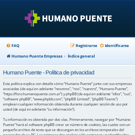
FAQ
Registrarse
Identificarse
Humano Puente Empresas
Índice general
Humano Puente - Política de privacidad
Esta política explica con detalle cómo “Humano Puente” junto con sus empresas
asociadas (de aquí en adelante “nosotros”, “nos”, “nuestro”, “Humano Puente”,
“https://foro.humanopuente.com.ar”) y phpBB (de aquí en adelante “ellos”, “sus”,
“software phpBB”, “www.phpbb.com”, “phpBB Limited”, “phpBB Teams”)
emplean cualquier información obtenida durante cualquier sesión de uso por
usted (de aquí en adelante “su información”).
Tu información es obtenida por dos vías. Primeramente, navegar por “Humano
Puente” hará al software phpBB crear un número de cookies, las cuales son un
pequeño archivo de texto que se descargan en los archivos temporales del
navegador de su PC. Las primeras dos cookies sólo contienen un identificador