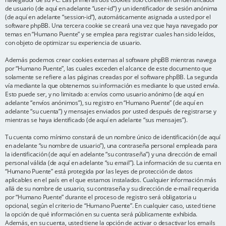
de usuario (de aquí en adelante “user-id”) y un identificador de sesión anónima
(de aquí en adelante “session-id”), automáticamente asignada a usted por el
software phpBB. Una tercera cookie se creará una vez que haya navegado por
temas en “Humano Puente” y se emplea para registrar cuales han sido leídos,
con objeto de optimizar su experiencia de usuario.
Además podemos crear cookies externas al software phpBB mientras navega
por “Humano Puente”, las cuales exceden el alcance de este documento que
solamente se refiere a las páginas creadas por el software phpBB. La segunda
vía mediante la que obtenemos su información es mediante lo que usted envía.
Esto puede ser, y no limitado a: envíos como usuario anónimo (de aquí en
adelante “envíos anónimos”), su registro en “Humano Puente” (de aquí en
adelante “su cuenta”) y mensajes enviados por usted después de registrarse y
mientras se haya identificado (de aquí en adelante “sus mensajes”).
Tu cuenta como mínimo constará de un nombre único de identificación (de aquí
en adelante “su nombre de usuario”), una contraseña personal empleada para
la identificación (de aquí en adelante “su contraseña”) y una dirección de email
personal válida (de aquí en adelante “su email”). La información de su cuenta en
“Humano Puente” está protegida por las leyes de protección de datos
aplicables en el país en el que estamos instalados. Cualquier información más
allá de su nombre de usuario, su contraseña y su dirección de e-mail requerida
por “Humano Puente” durante el proceso de registro será obligatoria u
opcional, según el criterio de “Humano Puente”. En cualquier caso, usted tiene
la opción de qué información en su cuenta será públicamente exhibida.
Además, en su cuenta, usted tiene la opción de activar o desactivar los emails