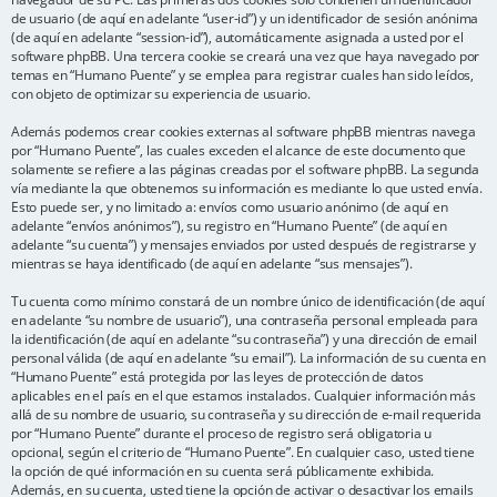
de usuario (de aquí en adelante “user-id”) y un identificador de sesión anónima
(de aquí en adelante “session-id”), automáticamente asignada a usted por el
software phpBB. Una tercera cookie se creará una vez que haya navegado por
temas en “Humano Puente” y se emplea para registrar cuales han sido leídos,
con objeto de optimizar su experiencia de usuario.
Además podemos crear cookies externas al software phpBB mientras navega
por “Humano Puente”, las cuales exceden el alcance de este documento que
solamente se refiere a las páginas creadas por el software phpBB. La segunda
vía mediante la que obtenemos su información es mediante lo que usted envía.
Esto puede ser, y no limitado a: envíos como usuario anónimo (de aquí en
adelante “envíos anónimos”), su registro en “Humano Puente” (de aquí en
adelante “su cuenta”) y mensajes enviados por usted después de registrarse y
mientras se haya identificado (de aquí en adelante “sus mensajes”).
Tu cuenta como mínimo constará de un nombre único de identificación (de aquí
en adelante “su nombre de usuario”), una contraseña personal empleada para
la identificación (de aquí en adelante “su contraseña”) y una dirección de email
personal válida (de aquí en adelante “su email”). La información de su cuenta en
“Humano Puente” está protegida por las leyes de protección de datos
aplicables en el país en el que estamos instalados. Cualquier información más
allá de su nombre de usuario, su contraseña y su dirección de e-mail requerida
por “Humano Puente” durante el proceso de registro será obligatoria u
opcional, según el criterio de “Humano Puente”. En cualquier caso, usted tiene
la opción de qué información en su cuenta será públicamente exhibida.
Además, en su cuenta, usted tiene la opción de activar o desactivar los emails