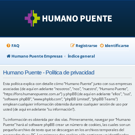
FAQ
Registrarse
Identificarse
Humano Puente Empresas
Índice general
Humano Puente - Política de privacidad
Esta política explica con detalle cómo “Humano Puente” junto con sus empresas
asociadas (de aquí en adelante “nosotros”, “nos”, “nuestro”, “Humano Puente”,
“https://foro.humanopuente.com.ar”) y phpBB (de aquí en adelante “ellos”, “sus”,
“software phpBB”, “www.phpbb.com”, “phpBB Limited”, “phpBB Teams”)
emplean cualquier información obtenida durante cualquier sesión de uso por
usted (de aquí en adelante “su información”).
Tu información es obtenida por dos vías. Primeramente, navegar por “Humano
Puente” hará al software phpBB crear un número de cookies, las cuales son un
pequeño archivo de texto que se descargan en los archivos temporales del
navegador de su PC. Las primeras dos cookies sólo contienen un identificador