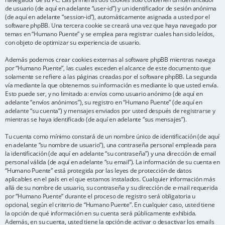
de usuario (de aquí en adelante “user-id”) y un identificador de sesión anónima
(de aquí en adelante “session-id”), automáticamente asignada a usted por el
software phpBB. Una tercera cookie se creará una vez que haya navegado por
temas en “Humano Puente” y se emplea para registrar cuales han sido leídos,
con objeto de optimizar su experiencia de usuario.
Además podemos crear cookies externas al software phpBB mientras navega
por “Humano Puente”, las cuales exceden el alcance de este documento que
solamente se refiere a las páginas creadas por el software phpBB. La segunda
vía mediante la que obtenemos su información es mediante lo que usted envía.
Esto puede ser, y no limitado a: envíos como usuario anónimo (de aquí en
adelante “envíos anónimos”), su registro en “Humano Puente” (de aquí en
adelante “su cuenta”) y mensajes enviados por usted después de registrarse y
mientras se haya identificado (de aquí en adelante “sus mensajes”).
Tu cuenta como mínimo constará de un nombre único de identificación (de aquí
en adelante “su nombre de usuario”), una contraseña personal empleada para
la identificación (de aquí en adelante “su contraseña”) y una dirección de email
personal válida (de aquí en adelante “su email”). La información de su cuenta en
“Humano Puente” está protegida por las leyes de protección de datos
aplicables en el país en el que estamos instalados. Cualquier información más
allá de su nombre de usuario, su contraseña y su dirección de e-mail requerida
por “Humano Puente” durante el proceso de registro será obligatoria u
opcional, según el criterio de “Humano Puente”. En cualquier caso, usted tiene
la opción de qué información en su cuenta será públicamente exhibida.
Además, en su cuenta, usted tiene la opción de activar o desactivar los emails