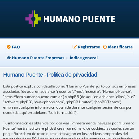
FAQ
Registrarse
Identificarse
Humano Puente Empresas
Índice general
Humano Puente - Política de privacidad
Esta política explica con detalle cómo “Humano Puente” junto con sus empresas
asociadas (de aquí en adelante “nosotros”, “nos”, “nuestro”, “Humano Puente”,
“https://foro.humanopuente.com.ar”) y phpBB (de aquí en adelante “ellos”, “sus”,
“software phpBB”, “www.phpbb.com”, “phpBB Limited”, “phpBB Teams”)
emplean cualquier información obtenida durante cualquier sesión de uso por
usted (de aquí en adelante “su información”).
Tu información es obtenida por dos vías. Primeramente, navegar por “Humano
Puente” hará al software phpBB crear un número de cookies, las cuales son un
pequeño archivo de texto que se descargan en los archivos temporales del
navegador de su PC. Las primeras dos cookies sólo contienen un identificador