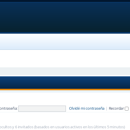
ontraseña:
Olvidé mi contraseña
|
Recordar
 ocultos y 6 invitados (basados en usuarios activos en los últimos 5 minutos)