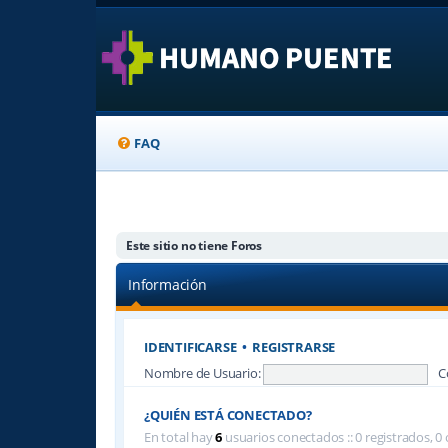
FAQ
Este sitio no tiene Foros
Información
IDENTIFICARSE
•
REGISTRARSE
Nombre de Usuario:
C
¿QUIÉN ESTÁ CONECTADO?
En total hay
6
usuarios conectados :: 0 registrados, 0