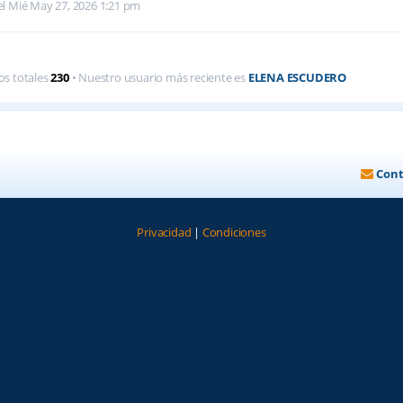
l Mié May 27, 2026 1:21 pm
os totales
230
• Nuestro usuario más reciente es
ELENA ESCUDERO
Cont
Privacidad
|
Condiciones