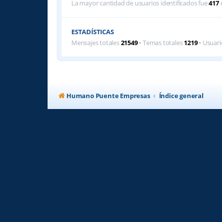
La mayor cantidad de usuarios identificados fue
417
e
ESTADÍSTICAS
Mensajes totales
21549
• Temas totales
1219
• Usuari
Humano Puente Empresas
Índice general