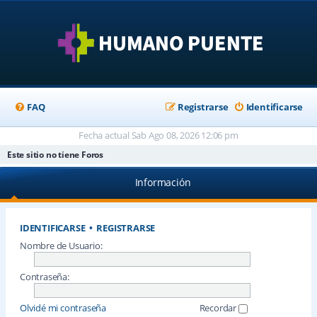
FAQ
Registrarse
Identificarse
Fecha actual Sab Ago 08, 2026 12:06 pm
Este sitio no tiene Foros
Información
IDENTIFICARSE
•
REGISTRARSE
Nombre de Usuario:
Contraseña:
Olvidé mi contraseña
Recordar