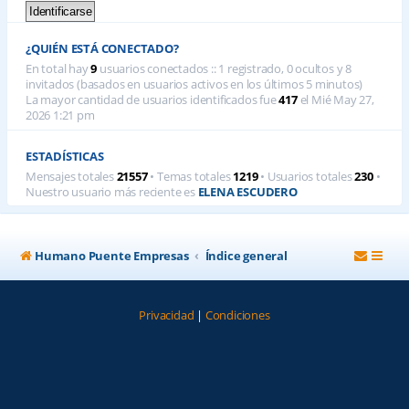
¿QUIÉN ESTÁ CONECTADO?
En total hay
9
usuarios conectados :: 1 registrado, 0 ocultos y 8
invitados (basados en usuarios activos en los últimos 5 minutos)
La mayor cantidad de usuarios identificados fue
417
el Mié May 27,
2026 1:21 pm
ESTADÍSTICAS
Mensajes totales
21557
• Temas totales
1219
• Usuarios totales
230
•
Nuestro usuario más reciente es
ELENA ESCUDERO
Humano Puente Empresas
Índice general
Privacidad
|
Condiciones