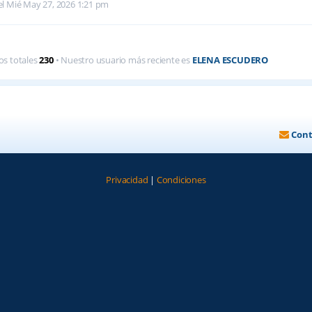
l Mié May 27, 2026 1:21 pm
os totales
230
• Nuestro usuario más reciente es
ELENA ESCUDERO
Cont
Privacidad
|
Condiciones