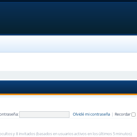
ontraseña:
Olvidé mi contraseña
|
Recordar
 ocultos y 8 invitados (basados en usuarios activos en los últimos 5 minutos)