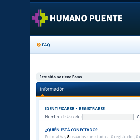
FAQ
Este sitio no tiene Foros
Información
IDENTIFICARSE
•
REGISTRARSE
Nombre de Usuario:
C
¿QUIÉN ESTÁ CONECTADO?
En total hay
8
usuarios conectados :: 0 registrados, 0