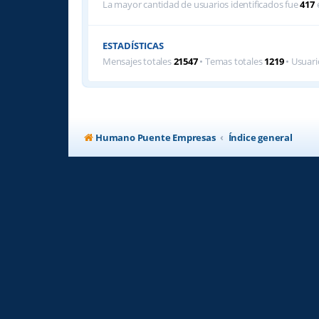
La mayor cantidad de usuarios identificados fue
417
e
ESTADÍSTICAS
Mensajes totales
21547
• Temas totales
1219
• Usuari
Humano Puente Empresas
Índice general