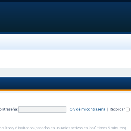
ontraseña:
Olvidé mi contraseña
|
Recordar
 ocultos y 6 invitados (basados en usuarios activos en los últimos 5 minutos)