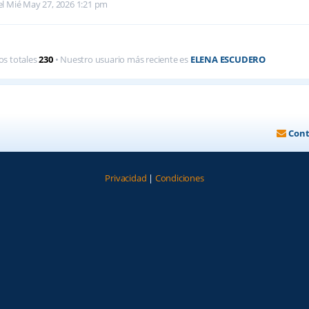
l Mié May 27, 2026 1:21 pm
os totales
230
• Nuestro usuario más reciente es
ELENA ESCUDERO
Cont
Privacidad
|
Condiciones