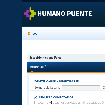
FAQ
Este sitio no tiene Foros
Información
IDENTIFICARSE
•
REGISTRARSE
Nombre de Usuario:
C
¿QUIÉN ESTÁ CONECTADO?
En total hay
6
usuarios conectados :: 0 registrados, 0