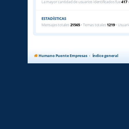
La mayor cantidad de usuarios identificados fue
417
e
ESTADÍSTICAS
Mensajes totales
21565
• Temas totales
1219
• Usuari
Humano Puente Empresas
Índice general