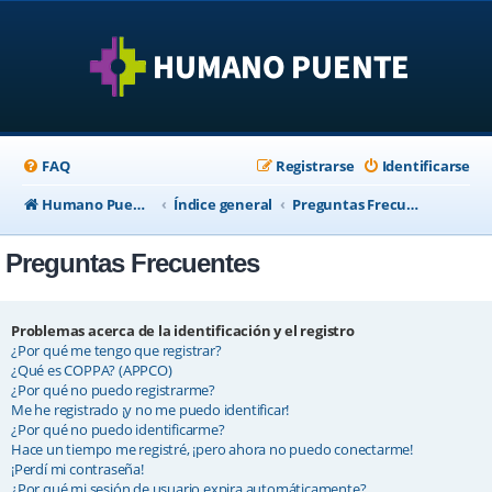
FAQ
Registrarse
Identificarse
Humano Puente Empresas
Índice general
Preguntas Frecuentes
Preguntas Frecuentes
Problemas acerca de la identificación y el registro
¿Por qué me tengo que registrar?
¿Qué es COPPA? (APPCO)
¿Por qué no puedo registrarme?
Me he registrado ¡y no me puedo identificar!
¿Por qué no puedo identificarme?
Hace un tiempo me registré, ¡pero ahora no puedo conectarme!
¡Perdí mi contraseña!
¿Por qué mi sesión de usuario expira automáticamente?