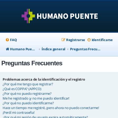
FAQ
Registrarse
Identificarse
Humano Puente Empresas
Índice general
Preguntas Frecuentes
Preguntas Frecuentes
Problemas acerca de la identificación y el registro
¿Por qué me tengo que registrar?
¿Qué es COPPA? (APPCO)
¿Por qué no puedo registrarme?
Me he registrado ¡y no me puedo identificar!
¿Por qué no puedo identificarme?
Hace un tiempo me registré, ¡pero ahora no puedo conectarme!
¡Perdí mi contraseña!
¿Por qué mi sesión de usuario expira automáticamente?