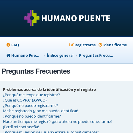
FAQ
Registrarse
Identificarse
Humano Puente Empresas
Índice general
Preguntas Frecuentes
Preguntas Frecuentes
Problemas acerca de la identificación y el registro
¿Por qué me tengo que registrar?
¿Qué es COPPA? (APPCO)
¿Por qué no puedo registrarme?
Me he registrado ¡y no me puedo identificar!
¿Por qué no puedo identificarme?
Hace un tiempo me registré, ¡pero ahora no puedo conectarme!
¡Perdí mi contraseña!
¿Por qué mi sesión de usuario expira automáticamente?