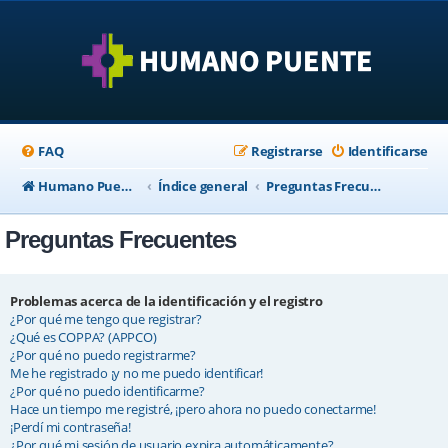
FAQ
Registrarse
Identificarse
Humano Puente Empresas
Índice general
Preguntas Frecuentes
Preguntas Frecuentes
Problemas acerca de la identificación y el registro
¿Por qué me tengo que registrar?
¿Qué es COPPA? (APPCO)
¿Por qué no puedo registrarme?
Me he registrado ¡y no me puedo identificar!
¿Por qué no puedo identificarme?
Hace un tiempo me registré, ¡pero ahora no puedo conectarme!
¡Perdí mi contraseña!
¿Por qué mi sesión de usuario expira automáticamente?