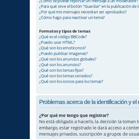
¿Cómo se puede reportar un mensaje a un moderador?
¿Para qué sirve el botón "Guardar" en la publicación de
¿Por qué mis mensajes necesitan ser aprobados?
¿Cómo hago para reactivar un tema?
Formatos y tipos de temas
¿Qué es el código BBCode?
¿Puedo usar HTML?
¿Qué son los emoticonos?
¿Puedo publicar imagenes?
¿Qué son los anuncios globales?
¿Qué son los anuncios?
¿Qué son los temas fijos?
¿Qué son los temas cerrados?
¿Qué son los iconos para los temas?
Problemas acerca de la identificación y el 
¿Por qué me tengo que registrar?
No está obligado a hacerlo, la decisión la toman
embargo, estar registrado le dará acceso a conte
mensajes privados, suscripción a grupos de usua