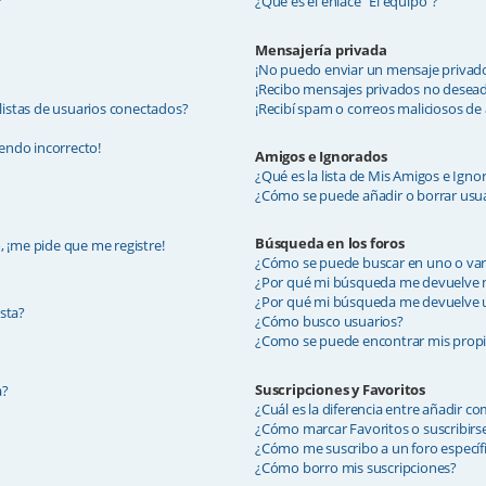
?
¿Qué es el enlace "El equipo"?
Mensajería privada
¡No puedo enviar un mensaje privad
¡Recibo mensajes privados no desea
listas de usuarios conectados?
¡Recibí spam o correos maliciosos de 
iendo incorrecto!
Amigos e Ignorados
¿Qué es la lista de Mis Amigos e Igno
¿Cómo se puede añadir o borrar usua
Búsqueda en los foros
, ¡me pide que me registre!
¿Cómo se puede buscar en uno o var
¿Por qué mi búsqueda me devuelve 
¿Por qué mi búsqueda me devuelve u
sta?
¿Cómo busco usuarios?
¿Como se puede encontrar mis propi
Suscripciones y Favoritos
a?
¿Cuál es la diferencia entre añadir c
¿Cómo marcar Favoritos o suscribirse
¿Cómo me suscribo a un foro específ
¿Cómo borro mis suscripciones?