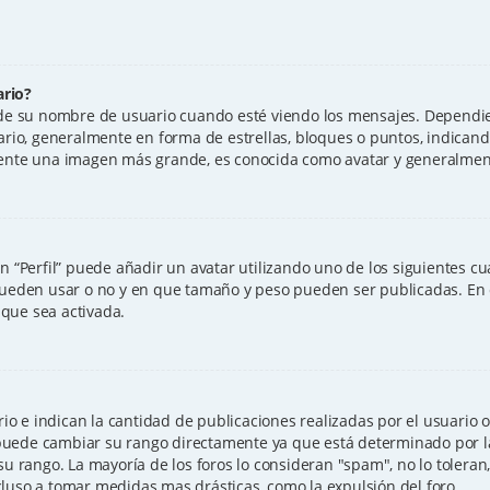
ario?
su nombre de usuario cuando esté viendo los mensajes. Dependiendo 
uario, generalmente en forma de estrellas, bloques o puntos, indica
mente una imagen más grande, es conocida como avatar y generalment
n “Perfil” puede añadir un avatar utilizando uno de los siguientes c
 pueden usar o no y en que tamaño y peso pueden ser publicadas. En 
que sea activada.
e indican la cantidad de publicaciones realizadas por el usuario o l
uede cambiar su rango directamente ya que está determinado por la
 su rango. La mayoría de los foros lo consideran "spam", no lo tolera
luso a tomar medidas mas drásticas, como la expulsión del foro.