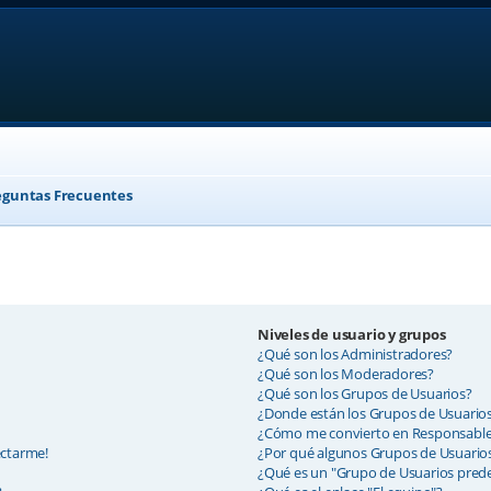
eguntas Frecuentes
Niveles de usuario y grupos
¿Qué son los Administradores?
¿Qué son los Moderadores?
¿Qué son los Grupos de Usuarios?
¿Donde están los Grupos de Usuarios
¿Cómo me convierto en Responsable
ectarme!
¿Por qué algunos Grupos de Usuarios
¿Qué es un "Grupo de Usuarios pred