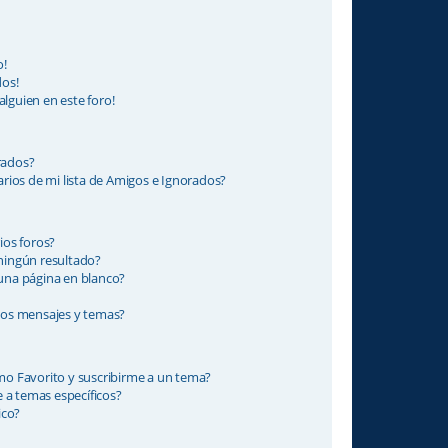
o!
dos!
alguien en este foro!
rados?
rios de mi lista de Amigos e Ignorados?
ios foros?
ningún resultado?
na página en blanco?
os mensajes y temas?
omo Favorito y suscribirme a un tema?
 a temas específicos?
ico?