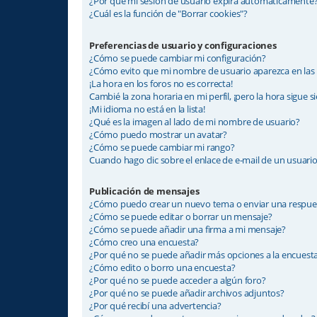
¿Por qué mi sesión de usuario expira automáticamente
¿Cuál es la función de "Borrar cookies"?
Preferencias de usuario y configuraciones
¿Cómo se puede cambiar mi configuración?
¿Cómo evito que mi nombre de usuario aparezca en las 
¡La hora en los foros no es correcta!
Cambié la zona horaria en mi perfil, ¡pero la hora sigue s
¡Mi idioma no está en la lista!
¿Qué es la imagen al lado de mi nombre de usuario?
¿Cómo puedo mostrar un avatar?
¿Cómo se puede cambiar mi rango?
Cuando hago clic sobre el enlace de e-mail de un usuario
Publicación de mensajes
¿Cómo puedo crear un nuevo tema o enviar una respue
¿Cómo se puede editar o borrar un mensaje?
¿Cómo se puede añadir una firma a mi mensaje?
¿Cómo creo una encuesta?
¿Por qué no se puede añadir más opciones a la encuest
¿Cómo edito o borro una encuesta?
¿Por qué no se puede acceder a algún foro?
¿Por qué no se puede añadir archivos adjuntos?
¿Por qué recibí una advertencia?