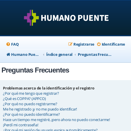
FAQ
Registrarse
Identificarse
Humano Puente Empresas
Índice general
Preguntas Frecuentes
Preguntas Frecuentes
Problemas acerca de la identificación y el registro
¿Por qué me tengo que registrar?
¿Qué es COPPA? (APPCO)
¿Por qué no puedo registrarme?
Me he registrado ¡y no me puedo identificar!
¿Por qué no puedo identificarme?
Hace un tiempo me registré, ¡pero ahora no puedo conectarme!
¡Perdí mi contraseña!
¿Por qué mi sesión de usuario expira automáticamente?