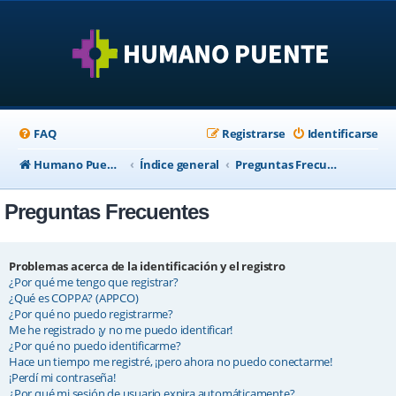
FAQ
Registrarse
Identificarse
Humano Puente Empresas
Índice general
Preguntas Frecuentes
Preguntas Frecuentes
Problemas acerca de la identificación y el registro
¿Por qué me tengo que registrar?
¿Qué es COPPA? (APPCO)
¿Por qué no puedo registrarme?
Me he registrado ¡y no me puedo identificar!
¿Por qué no puedo identificarme?
Hace un tiempo me registré, ¡pero ahora no puedo conectarme!
¡Perdí mi contraseña!
¿Por qué mi sesión de usuario expira automáticamente?